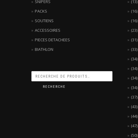
SNIPERS
(13
PACKS
(16
SOUTIENS
(16
ACCESSOIRES
(23
PIECES DETACHEES
(31
BIATHLON
(33
(34
(34
(34
RECHERCHE
(34
(37
(43
(44
(47
(50