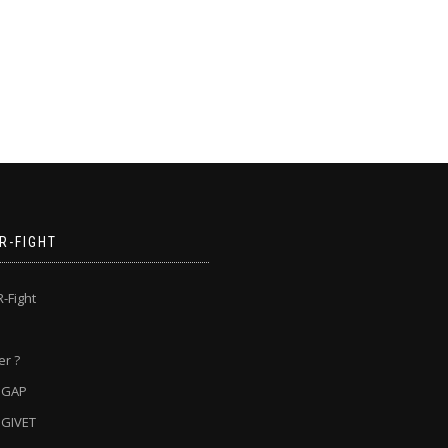
IR-FIGHT
R-Fight
er ?
) GAP
) GIVET