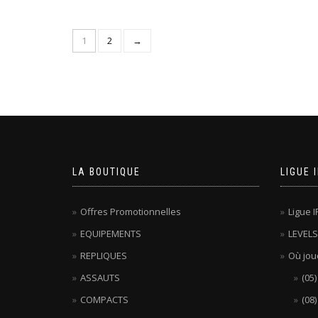
1
2
→
LA BOUTIQUE
LIGUE 
Offres Promotionnelles
Ligue I
EQUIPEMENTS
LEVELS
REPLIQUES
Où jou
ASSAUTS
(05
COMPACTS
(08