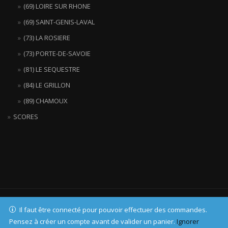
(69) LOIRE SUR RHONE
(69) SAINT-GENIS-LAVAL
(73) LA ROSIERE
(73) PORTE-DE-SAVOIE
(81) LE SEQUESTRE
(84) LE GRILLON
(89) CHAMOUX
SCORES
LASERWAR 2023
Il faut être connecté pour pouvoir effectuer des commandes.
ShopIsle
propulsé par
WordPress
Pensez à créer un compte avant de valider un panier.
Ignorer