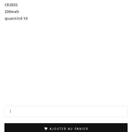
CR2032
230mah
quantité 10
quantité
de
10
PILES
AJOUTER AU PANIER