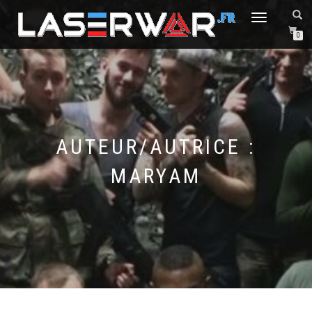
DÉPLIER/REPLIER
LA
0
NAVIGATION
AUTEUR/AUTRICE :
MARYAM