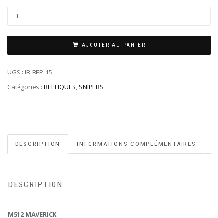
quantité
de
MP512
MAVERICK
AJOUTER AU PANIER
UGS :
IR-REP-15
Catégories :
REPLIQUES
,
SNIPERS
DESCRIPTION
INFORMATIONS COMPLÉMENTAIRES
DESCRIPTION
M512 MAVERICK